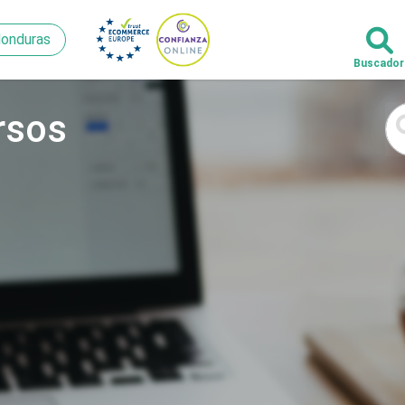
onduras
onduras
rsos