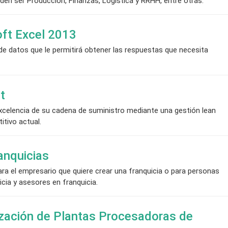
en ser Producción, Finanzas, Logística y RRHH, entre otras.
ft Excel 2013
s de datos que le permitirá obtener las respuestas que necesita
t
xcelencia de su cadena de suministro mediante una gestión lean
tivo actual.
anquicias
a el empresario que quiere crear una franquicia o para personas
icia y asesores en franquicia.
ización de Plantas Procesadoras de