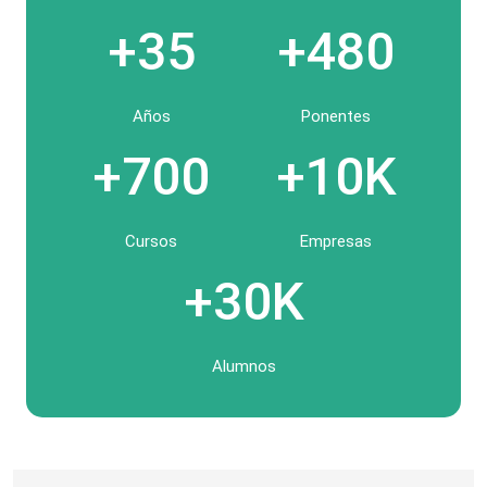
+35
+480
Años
Ponentes
+700
+10K
Cursos
Empresas
+30K
Alumnos