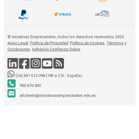
© Iniciativas Empresariales, todos los derechos reservados 2026.
Aviso Legal
.
Política de Privacidad
.
Política de Cookies
.
Términos y
Condiciones
.
Adhesión Confianza Online
.
(34) 601 615 098 (18h a 21h - España)
900 670 400
attcliente@iniciativasempresariales.edu.es