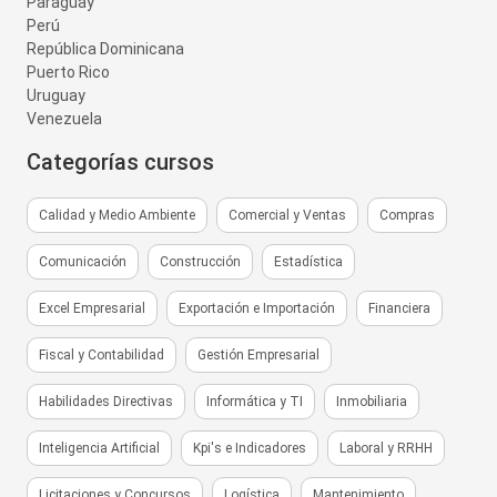
Paraguay
Perú
República Dominicana
Puerto Rico
Uruguay
Venezuela
Categorías cursos
Calidad y Medio Ambiente
Comercial y Ventas
Compras
Comunicación
Construcción
Estadística
Excel Empresarial
Exportación e Importación
Financiera
Fiscal y Contabilidad
Gestión Empresarial
Habilidades Directivas
Informática y TI
Inmobiliaria
Inteligencia Artificial
Kpi's e Indicadores
Laboral y RRHH
Licitaciones y Concursos
Logística
Mantenimiento