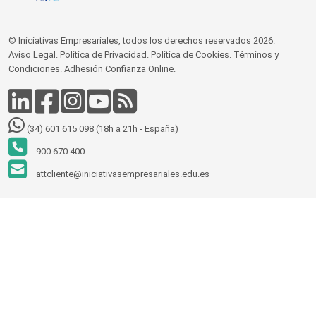
© Iniciativas Empresariales, todos los derechos reservados 2026.
Aviso Legal
.
Política de Privacidad
.
Política de Cookies
.
Términos y
Condiciones
.
Adhesión Confianza Online
.
(34) 601 615 098 (18h a 21h - España)
900 670 400
attcliente@iniciativasempresariales.edu.es