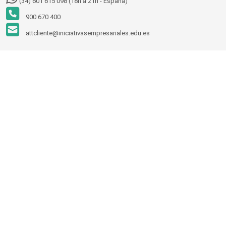
(34) 601 615 098 (18h a 21h - España)
900 670 400
attcliente@iniciativasempresariales.edu.es