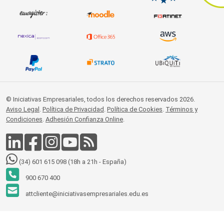
© Iniciativas Empresariales, todos los derechos reservados 2026.
Aviso Legal
.
Política de Privacidad
.
Política de Cookies
.
Términos y
Condiciones
.
Adhesión Confianza Online
.
(34) 601 615 098 (18h a 21h - España)
900 670 400
attcliente@iniciativasempresariales.edu.es