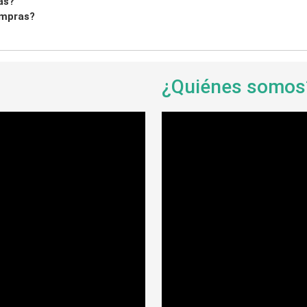
as?
ompras?
¿Quiénes somo