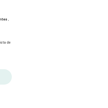
ntes
,
ista de