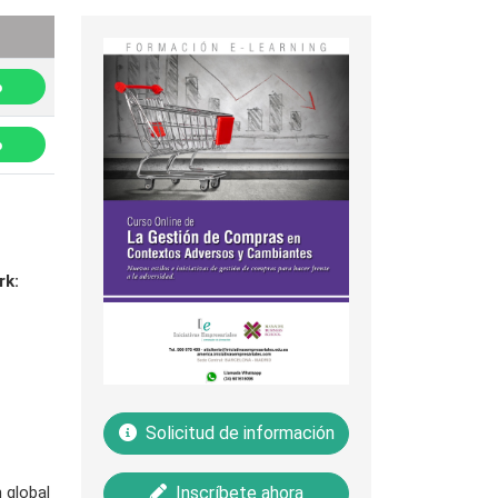
p
p
rk:
Solicitud de información
 global
Inscríbete ahora