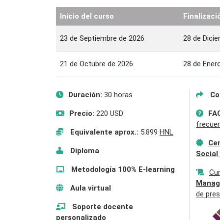
Inicio del curso
Finalizaci
23 de Septiembre de 2026
28 de Dici
21 de Octubre de 2026
28 de Ener
Duración:
30 horas
Co
Precio:
220 USD
FA
frecue
Equivalente aprox.:
5.899
HNL
Cer
Diploma
Social
Metodología 100% E-learning
Cu
Manag
Aula virtual
de pres
Soporte docente
personalizado