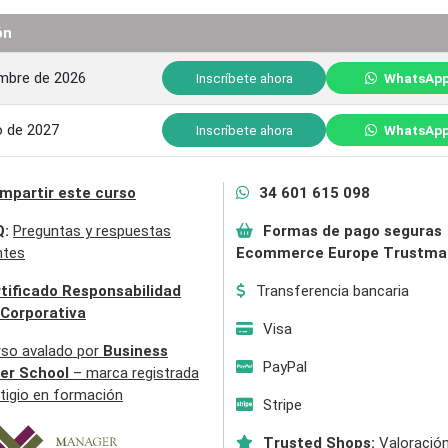
ón
embre de 2026
Inscríbete ahora
WhatsAp
o de 2027
Inscríbete ahora
WhatsAp
mpartir este curso
34 601 615 098
Q:
Preguntas y respuestas
Formas de pago seguras
ntes
Ecommerce Europe Trustma
tificado Responsabilidad
Transferencia bancaria
 Corporativa
Visa
rso avalado por
Business
PayPal
er School
– marca registrada
tigio en formación
Stripe
Trusted Shops:
Valoración