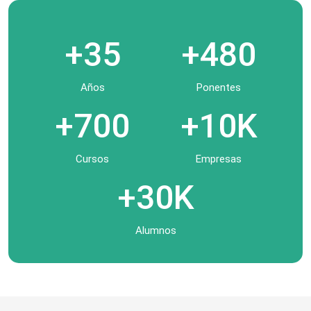
+35
+480
Años
Ponentes
+700
+10K
Cursos
Empresas
+30K
Alumnos