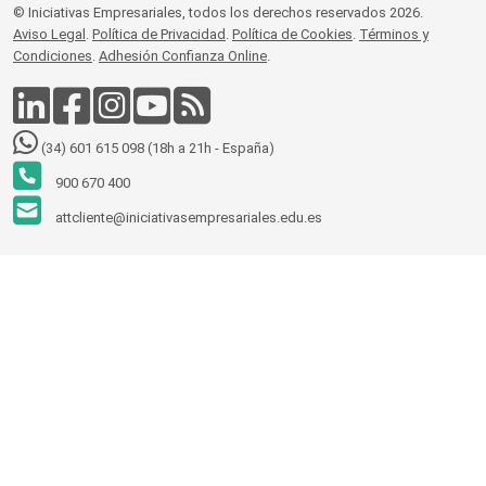
© Iniciativas Empresariales, todos los derechos reservados 2026.
Aviso Legal
.
Política de Privacidad
.
Política de Cookies
.
Términos y
Condiciones
.
Adhesión Confianza Online
.
(34) 601 615 098 (18h a 21h - España)
900 670 400
attcliente@iniciativasempresariales.edu.es